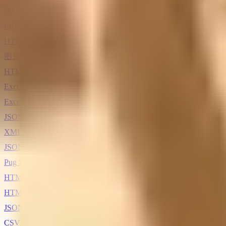
HTML 转 PPT
PPT 转 HTML
HTML 转图片
图片转 HTML
HTML 转 Excel
Excel 转 HTML
Excel 转 JSON
JSON 转 Excel
XML 转 JSON
JSON 转 XML
Pug 转 HTML
HTML 转 CSV
HTML 转 JSON
JSON 转 HTML
CSV 转 HTML