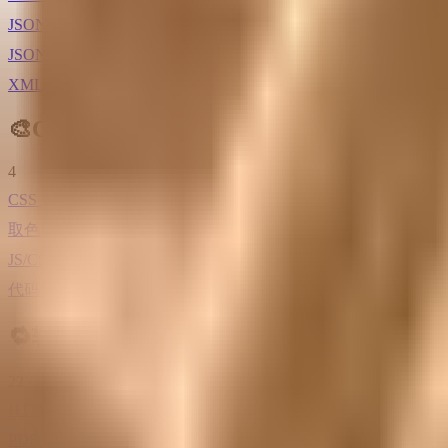
JSON 转 HTML
JSON 转 Excel
XML 转 JSON
🎨
CSS
4
CSS 内联
取色器
JS/CSS 在线调试工具
代码反压缩
🔁
转换
22
HTML 转 PDF
PDF 转 HTML